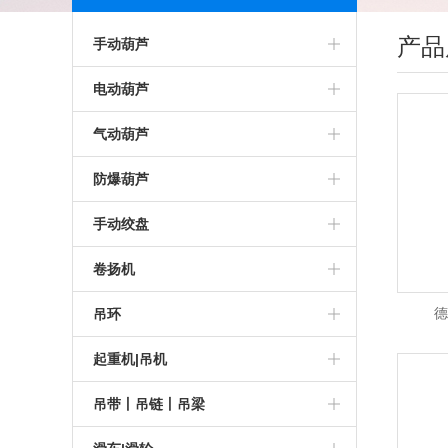
产品
手动葫芦
进口手扳葫芦
电动葫芦
进口手拉葫芦
进口电动葫芦
气动葫芦
低净空手拉葫芦
德国电动葫芦
化工气动葫芦
防爆葫芦
德国手扳葫芦
超低净空电动葫芦
JDN
粉尘防爆葫芦
手动绞盘
德国手拉葫芦
ABUS电动葫芦
超低净空气动葫芦
化工防爆葫芦
重型手摇绞盘
卷扬机
粉尘防爆电动葫芦
德国气动葫芦
矿用防爆葫芦
进口绞盘
防爆卷扬机
德
吊环
海洋平台电动葫芦
液压葫芦
JDN防爆葫芦
进口手动绞盘
双滚筒卷扬机
JDT吊环
起重机|吊机
CarlStahl电动葫芦
进口气动葫芦
进口防爆葫芦
进口手摇绞盘
涡轮蜗杆卷扬机
RUD吊环
钢丝绳牵引机
吊带丨吊链丨吊梁
HADEF电动葫芦
JDN气动葫芦
进口防爆环链葫芦
CarlStahl绞盘
德国卷扬机
CODIPRO吊环
吊机