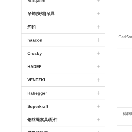
进口吊链
滑车|滑轮
进口环链电动葫芦
HADEF气动葫芦
进口防爆电动葫芦
HADEF绞盘
进口卷扬机
铝制龙门架
进口手动滑车
吊钩|夹钳|吊具
进口防爆气动葫芦
大吨位卷扬机
卸扣
Carl
进口气动卷扬机
haacon
进口电动卷扬机
haacon悬臂吊
Crosby
haacon卷扬机
Crosby滑轮
HADEF
haacon千斤顶
Crosby索具
HADEF卷扬机
VENTZKI
haacon手摇绞盘
Crosby吊环
HADEF葫芦
Habegger
Crosby卸扣
Superkraft
德国
钢丝绳索具/配件