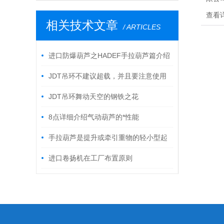
手动
查看
相关技术文章
多，
/ ARTICLES
选。包
等。
进口防爆葫芦之HADEF手拉葫芦篇介绍
JDT吊环不建议超载，并且要注意使用
情况
JDT吊环舞动天空的钢铁之花
8点详细介绍气动葫芦的*性能
手拉葫芦是提升或牵引重物的轻小型起
重机械
进口卷扬机在工厂布置原则