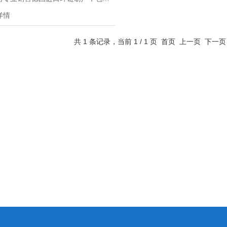
，电动，气动等产品。种类比较繁
详情
型号和规格齐全，品牌也是有多种可
含HADEF，JDN，CarlStahl等
共 1 条记录，当前 1 / 1 页 首页 上一页 下