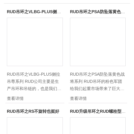
RUD吊环之VLBG-PLUS侧拉系列
RUD吊环之PSA防坠落黄色战将系列
RUD吊环之VLBG-PLUS侧拉
RUD吊环之PSA防坠落黄色战
吊尊系列 RUD公司主要是生
将系列 RUD吊环的粉色军团
产吊环和吊链的，也是我们吊
给我们起重市场带来了巨大的
索具行业非常出名的一个品
惊喜，现在很多出口模具上面
查看详情
查看详情
牌。目前，在国内，RUD吊环
都是配套这个品牌，客户都以
和吊索具在模具行业、风电行
为红色系列是我们RUD这个品
RUD吊环之RS不旋转也挺好
RUD升级吊环之RUD螺栓型吊环VLBG-PLUS
业、汽车制造行业、飞机制造
牌的*，但是很多客户都不知
行业等都是应用非常广泛的。
道，其实RUD还有一款PSA吊
现在RUD公司又推出了全新系
环，这个防坠落系列的吊环其