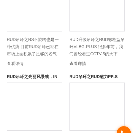
列的吊环，那就是VLBG-
实是黄色战将！
PLUS 120等级侧拉吊环。
RUD吊环之RS不旋转也是一
RUD升级吊环之RUD螺栓型吊
种优势 目前RUD吊环已经在
环VLBG-PLUS 很多年前，我
市场上面积累了足够的名气，
们曾经看过CCTV-5的天下足
尤其在模具行业，可以说在吊
球。今天在这里，我们要讨论
查看详情
查看详情
环这个产品上面RUD或已经坐
的是RUD天下吊环。因为吊环
到超级carry的位置了。虽然
实在是一个非常常用的产品，
RUD吊环之亮丽风景线，INOX-STAR型RUD
RUD吊环之RUD魅力PP-S型吊环
RUD旗下产品种类复杂型号比
无论如何，我们RUD这个品牌
较多，但是有一款不旋转的
就像一个豪华型俱乐部一样屹
RS吊环却在市场大放光彩，
立在这个行业，带我们惊喜，
得到很对客户的青睐。
也带给客户感动。