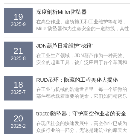
深度剖析Miller防坠器
19
在高空作业、建筑施工和工业维护等领域，
2025-9
Miller防坠器作为生命安全的一道防线，其性
能优劣直接关系到作业人员的生存概率。这
种看似简单的机械设备背后蕴含着精密的力
JDN葫芦日常维护“秘籍”
21
学设计与材料科学突破，本文将从工作原
在工业生产领域，JDN葫芦作为一种高效、
理、关键技术及典型应用三个维度展开深度
2025-8
安全的起重工具，被广泛应用于各个车间和
解析。...
生产线。然而，如同所有机械设备一样，若
想让其长期稳定运行并较大化发挥效能，日
RUD吊环：隐藏的工程奥秘大揭秘
18
常维护至关重要。掌握正确的维护方法，就
在工业与机械的浩瀚世界里，每一个细微的
如同拥有了延长设备使用寿命的“秘籍”。
2025-7
部件都承载着重要的使命，它们如同精密乐
JDN葫芦...
章中的每一个音符，共同奏响生产效率与安
全的和谐旋律。今天，让我们聚焦于一个看
tractel防坠器：守护高空作业者的安全
20
似不起眼，实则至关重要的组件——RUD吊
防线
在现代社会的快速发展中，高空作业已成为
环，探索它如何在众多领域中默默发挥着关
2025-2
众多行业的一部分，无论是建筑业的摩天大
键作用，成...