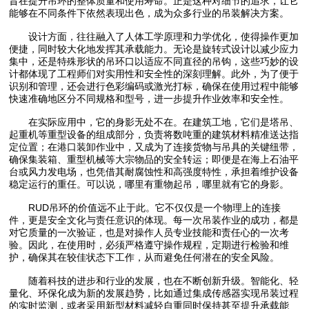
旨在提升吊环的整体质量和使用寿命。正是这种对细节的追求，让它
能够在不同条件下依然表现出色，成为众多行业的吊装解决方案。
设计方面，往往融入了人体工学原理和力学优化，使得操作更加
便捷，同时较大化地发挥其承载能力。无论是旋转式设计以减少应力
集中，还是特殊形状的吊环口以适应不同直径的吊钩，这些巧妙的设
计都体现了工程师们对实用性和安全性的深刻理解。此外，为了便于
识别和管理，还会进行色彩编码或激光打标，确保在使用过程中能够
快速准确地区分不同规格和型号，进一步提升作业效率和安全性。
在实际应用中，它的身影无处不在。在建筑工地，它们是塔吊、
起重机等重型设备的组成部分，负责将数吨重的建筑材料精准送达指
定位置；在港口装卸作业中，又成为了连接货物与吊具的关键纽带，
确保集装箱、重型机械等大宗物品的安全转运；即便是在海上石油平
台或风力发电场，也凭借其耐腐蚀性和高强度特性，承担着维护设备
稳定运行的重任。可以说，哪里有重物起吊，哪里就有它的身影。
RUD吊环的价值远不止于此。它不仅仅是一个物理上的连接
件，更是安全文化与责任意识的体现。每一次吊装作业的成功，都是
对它质量的一次验证，也是对操作人员专业技能和责任心的一次考
验。因此，在使用时，必须严格遵守操作规程，定期进行检验和维
护，确保其在较佳状态下工作，从而避免任何潜在的安全风险。
随着科技的进步和行业的发展，也在不断创新升级。智能化、轻
量化、环保化成为新的发展趋势，比如通过集成传感器实现吊装过程
的实时监测，或者采用新型材料减轻自重同时保持甚至提升承载能