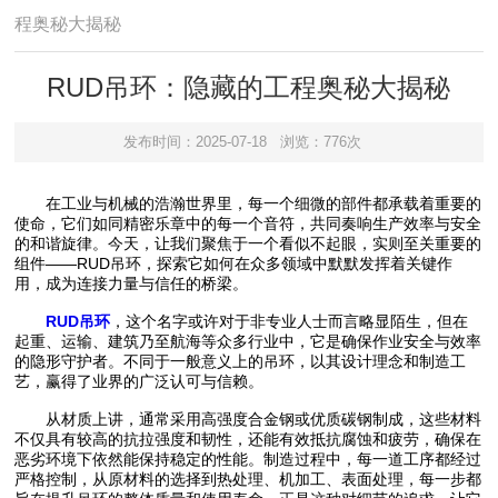
程奥秘大揭秘
RUD吊环：隐藏的工程奥秘大揭秘
发布时间：2025-07-18
浏览：776次
在工业与机械的浩瀚世界里，每一个细微的部件都承载着重要的
使命，它们如同精密乐章中的每一个音符，共同奏响生产效率与安全
的和谐旋律。今天，让我们聚焦于一个看似不起眼，实则至关重要的
组件——RUD吊环，探索它如何在众多领域中默默发挥着关键作
用，成为连接力量与信任的桥梁。
RUD吊环
，这个名字或许对于非专业人士而言略显陌生，但在
起重、运输、建筑乃至航海等众多行业中，它是确保作业安全与效率
的隐形守护者。不同于一般意义上的吊环，以其设计理念和制造工
艺，赢得了业界的广泛认可与信赖。
从材质上讲，通常采用高强度合金钢或优质碳钢制成，这些材料
不仅具有较高的抗拉强度和韧性，还能有效抵抗腐蚀和疲劳，确保在
恶劣环境下依然能保持稳定的性能。制造过程中，每一道工序都经过
严格控制，从原材料的选择到热处理、机加工、表面处理，每一步都