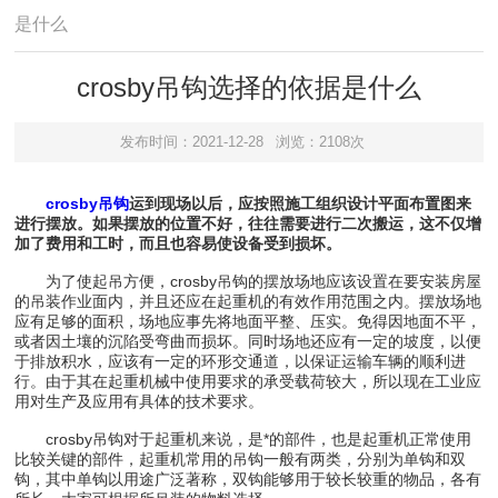
是什么
crosby吊钩选择的依据是什么
发布时间：2021-12-28
浏览：2108次
crosby吊钩
运到现场以后，应按照施工组织设计平面布置图来
进行摆放。如果摆放的位置不好，往往需要进行二次搬运，这不仅增
加了费用和工时，而且也容易使设备受到损坏。
为了使起吊方便，crosby吊钩的摆放场地应该设置在要安装房屋
的吊装作业面内，并且还应在起重机的有效作用范围之内。摆放场地
应有足够的面积，场地应事先将地面平整、压实。免得因地面不平，
或者因土壤的沉陷受弯曲而损坏。同时场地还应有一定的坡度，以便
于排放积水，应该有一定的环形交通道，以保证运输车辆的顺利进
行。由于其在起重机械中使用要求的承受载荷较大，所以现在工业应
用对生产及应用有具体的技术要求。
crosby吊钩对于起重机来说，是*的部件，也是起重机正常使用
比较关键的部件，起重机常用的吊钩一般有两类，分别为单钩和双
钩，其中单钩以用途广泛著称，双钩能够用于较长较重的物品，各有