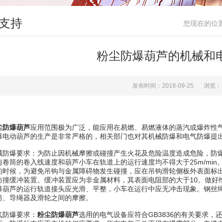
支持
您现在的位
粉尘防爆葫芦的机械和
发布时间：2018-09-25
浏览：
尘防爆葫芦
应用范围极为广泛，能应用在易燃、易燃液体的蒸汽或爆炸性
爆电动葫芦的生产是非常严格的，相关部门也对其机械防爆和电气防爆提
爆要求：为防止因机械摩擦或碰撞产生火花及危险温度造成危险，防爆
与卷筒的卷入线速度和葫芦小车在轨道上的运行速度均不得大于25m/mi
的时候，为避免吊钩与金属障碍物发生碰撞，应在吊钩滑轮侧板外表面标
防撞缓冲装置。缓冲装置应为非金属材料，其表面电阻部的大于10。做好
爆葫芦的运行轨道接头应光滑、平整，小车在运行中应无冲击现象。钢丝
筒、导绳器及滑轮之间的摩擦。
防爆要求：
粉尘防爆葫芦
选用的电气设备应符合GB3836的有关要求