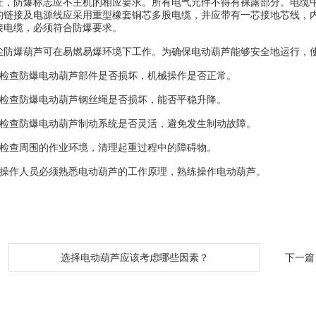
证，防爆标志应不主机的相应要求。所有电气元件不得有裸露部分。电缆
的链接及电源线应采用重型橡套铜芯多股电缆，并应带有一芯接地芯线，
接电缆，必须符合防爆要求。
爆葫芦可在易燃易爆环境下工作。为确保电动葫芦能够安全地运行，使
查防爆电动葫芦部件是否损坏，机械操作是否正常。
查防爆电动葫芦钢丝绳是否损坏，能否平稳升降。
查防爆电动葫芦制动系统是否灵活，避免发生制动故障。
查周围的作业环境，清理起重过程中的障碍物。
作人员必须熟悉电动葫芦的工作原理，熟练操作电动葫芦。
：
选择电动葫芦应该考虑哪些因素？
下一篇