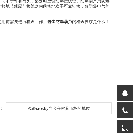
中间不予许有衔头，必要时应设防爆接线盒。防爆葫芦用防爆
内接地芯线应与接线盒内的接地端子可靠链接，各防爆电气的
用前需要进行检查工作。
粉尘防爆葫芦
的检查要求是什么？
：
浅谈crosby当今在索具市场的地位