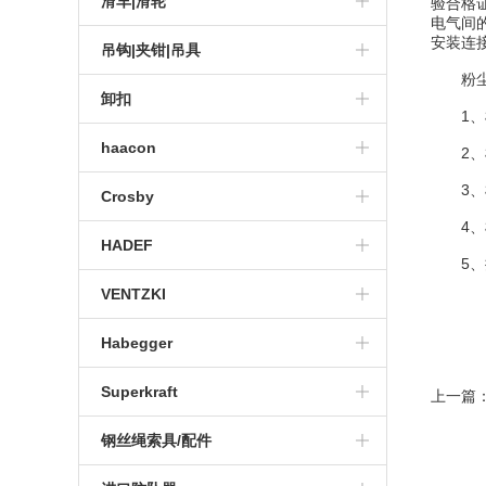
进口吊链
滑车|滑轮
验合格
电气间
进口环链电动葫芦
HADEF气动葫芦
进口防爆电动葫芦
安装连
HADEF绞盘
进口卷扬机
铝制龙门架
进口手动滑车
吊钩|夹钳|吊具
粉尘防
进口防爆气动葫芦
大吨位卷扬机
卸扣
1、检
进口气动卷扬机
haacon
2、检
进口电动卷扬机
3、检
haacon悬臂吊
Crosby
4、检
haacon卷扬机
Crosby滑轮
HADEF
5、操
haacon千斤顶
Crosby索具
HADEF卷扬机
VENTZKI
haacon手摇绞盘
Crosby吊环
HADEF葫芦
Habegger
Crosby卸扣
Superkraft
上一篇
钢丝绳索具/配件