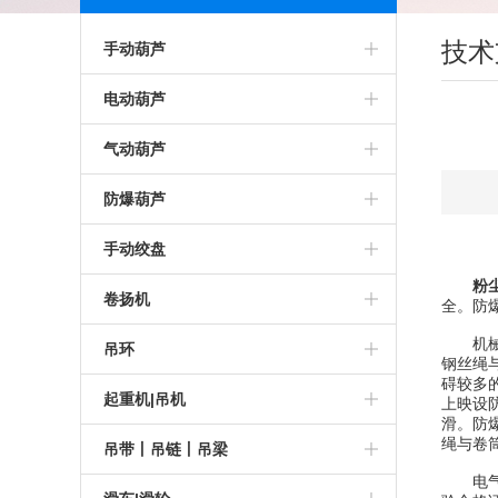
技术
手动葫芦
进口手扳葫芦
电动葫芦
进口手拉葫芦
进口电动葫芦
气动葫芦
低净空手拉葫芦
德国电动葫芦
化工气动葫芦
防爆葫芦
德国手扳葫芦
超低净空电动葫芦
JDN
粉尘防爆葫芦
手动绞盘
粉
德国手拉葫芦
ABUS电动葫芦
超低净空气动葫芦
化工防爆葫芦
重型手摇绞盘
卷扬机
全。防
粉尘防爆电动葫芦
机械防
德国气动葫芦
矿用防爆葫芦
进口绞盘
防爆卷扬机
吊环
钢丝绳
碍较多
海洋平台电动葫芦
液压葫芦
JDN防爆葫芦
进口手动绞盘
双滚筒卷扬机
JDT吊环
起重机|吊机
上映设
滑。防
CarlStahl电动葫芦
进口气动葫芦
进口防爆葫芦
绳与卷
进口手摇绞盘
涡轮蜗杆卷扬机
RUD吊环
钢丝绳牵引机
吊带丨吊链丨吊梁
电气
HADEF电动葫芦
JDN气动葫芦
进口防爆环链葫芦
CarlStahl绞盘
德国卷扬机
CODIPRO吊环
吊机