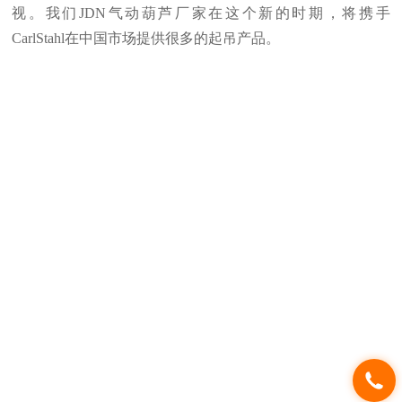
视。我们JDN气动葫芦厂家在这个新的时期，将携手
CarlStahl在中国市场提供很多的起吊产品。