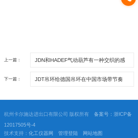
上一篇：
JDN和HADEF气动葫芦有一种交织的感
觉
下一篇：
JDT吊环给德国吊环在中国市场带节奏
杭州卡尔施达进出口有限公司 版权所有
备案号：浙ICP备
12017505号-4
技术支持：
化工仪器网
管理登陆
网站地图