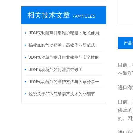
相关技术文章
/ ARTICLES
JDN气动葫芦日常维护秘籍：延长使用
产品
寿命，保障运行安全
揭秘JDN气动葫芦：高效作业新范式！
JDN气动葫芦提升作业效率与安全性的
目前，
重要工具
JDN气动葫芦如何清洁维修？
在海洋
JDN气动葫芦的维护方法与大家分享一
进口海
下
说说关于JDN气动葫芦技术的小细节
目前，
供应的
的。因
进口海