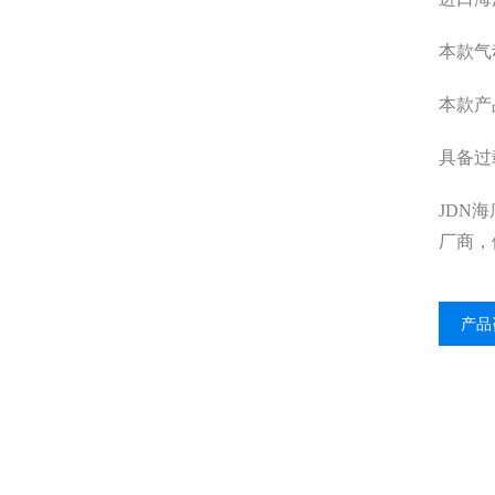
本款气
本款产
具备过
JDN
厂商，
产品